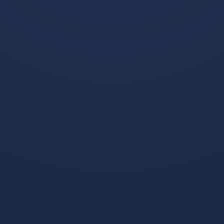
么2026年的这个夜晚，无疑为这届赛事
献上了一场足以载入史册的“关键之战”，
在万众瞩目的焦点对决中，南美劲旅智
利队以一场酣畅淋漓的大胜，将欧洲传统豪强匈牙利斩于马下，而更
令人血脉贲张的是，由C罗带领的另一支夺冠热门，在同一比赛日以
教科书般的快速反击战术，向全世界宣告：属于他们的时代，远未落
幕。 这场比赛的意义,远不止于小组积分榜上的三分，对于智利而
言，这是他们打破“大赛疲软”魔咒的宣告；对于C罗领衔的球队而
言，这是他们在死亡之组中奠定出线...
Read More
>
开云体育APP下载-钢铁防线与致命一击，捷
2026
06-28
克在2026世界杯小组赛中碾压澳大利亚
开云
开云集团
围观1273次
0 条评
论
2026年世界杯小组赛的硝烟刚刚燃起,一
场令人瞠目结舌的比赛便在全球球迷心