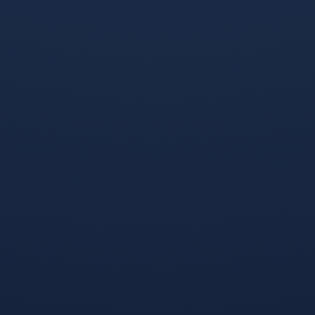
中留下了深刻烙印，捷克队以一场堪称
教科书式的表现，彻底碾压了澳大利亚
队，而这一切的注脚，是那位在关键时刻挺身而出的英雄——巴雷
拉，他用一记致命一击，为这场碾压大戏画上了最完美的句号。 比
赛一开始,捷克队便展现了令人窒息的统治力，他们的战术执行之精
准、团队配合之默契、攻防转换之迅速，仿佛每一个球员都是经过精
密计算的齿轮，彼此咬合，毫无破绽，而这一切的基石，正是那令人
叹为观止的防守稳固。 当澳大利亚队试...
Read More
>
-冰火两重天，2026世界杯四分之一决赛冰岛
2026
06-28
完胜比利时，内马尔领衔巴西默契制胜
开云
开云赛事
围观1294次
0 条评
论
2026年世界杯四分之一决赛之夜，注定
成为足球史册上浓墨重彩的一笔，两场
焦点战役同时上演，一方是北欧冰原上