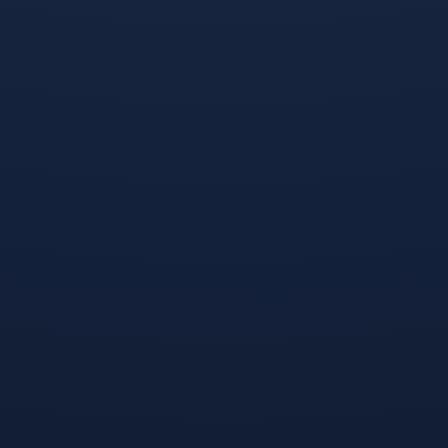
的黑马冰岛，以令人窒息的防守反击完
胜欧洲红魔比利时；另一方则是桑巴军团巴西，在内马尔的带领下，
凭借天衣无缝的团队配合，有惊无险地战胜对手，昂首挺进四强，这
一夜，冷门与实力并存,激情与智慧共舞。 冰岛奇迹：小国大梦想的
再度绽放 当冰岛队踏上四分之一决赛的草皮，几乎没有人看好这支
人口仅三十余万的岛国球队，他们的对手是排名世界第三的比利时，
拥有德布劳内、卢卡库等一众世界级球...
Read More
>
开云体育在线-2026世界杯H组关键战，泰国
2026
06-27
完胜加纳，登贝莱导演默契风暴
开云
开云集团
围观1301次
0 条评
论
2026年世界杯H组小组赛第二轮的一场焦
点战役，在泰国队与加纳队之间展开，
赛前，外界普遍认为这将是一场势均力
敌的较量——加纳队拥有多名在欧洲五