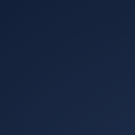
01-31
开云
开云赛事
围观635次
0 条评论
当比赛时间凝固,记分牌上的
战的魔力——无论是NBA东部
些被冠以“决胜局”、“焦点战
场，将胜利的狂喜与失利的苦涩
人窒息的“零和博弈”本质，胜
开云APP-浓眉狂暴统治！掘金对阵上海队
2026
01-30
开云
实时新闻
围观696次
0 条评论
当终场哨声响起,记分牌上悬
语的震撼之中，安东尼·戴维
的“无解”个人表演，面对掘金
住巨兽，一触即溃，这不是一场