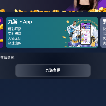
Read More >
之战与迪巴拉抢七主宰
NEW
加速的瞬间,那些在逆境中崛起的翻盘奇迹，以及关键时刻个人英雄主义的
典，我们将聚焦于两个看似不同却精神相通的场景：芬兰在足球赛中惊天
中接管比赛，这两个事件不仅展现了体育的不可预测性，更诠释了团队毅
爱竞争的灵魂。 芬兰翻盘冰岛：北欧德比中的逆袭史诗 芬兰与冰岛,这
满激情与韧性，在最近一场欧洲国家联赛的关键战役中，芬兰上演...
Read More >
战到乌拉圭带走挪威的启示
NEW