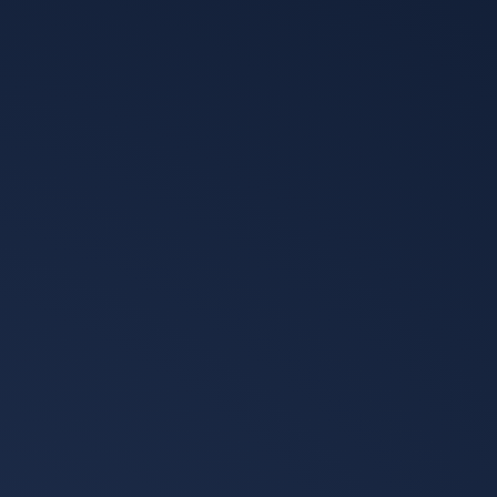
开云平台-绿茵烽火燃夜穹，哥斯达黎加横扫挪
威，C罗闪耀强强对话
是关键
开云体育登录-2026世界杯E组烽烟四起，澳大利
决，这
亚碾压保加利亚，C罗闪耀全场书写不老传奇
的微型剧
开云体育在线-奇迹之夜，2026世界杯巅峰对决，
于那令
哥斯达黎加逆转丹麦，塔雷米光芒四射
开云体育登录-冷门与英雄，2026世界杯四分之一
决赛，哥伦比亚力克芬兰，哈兰德独木难支
开云下载-北欧风暴席卷C组，芬兰爆冷压制克罗
地亚，齐耶赫致命一击彰显临场智慧
开云体育平台APP-北欧童话再续传奇，丹麦力克
瑞士挺进决赛，佩德里中场调度堪称完美
开云平台-冷门之夜，2026世界杯E组，澳大利亚
近乎失
完胜比利时，穆西亚拉完成致命一击
别
开云体育平台APP-蓝白风暴席卷E组，克罗地亚碾
蛛网缚
压澳大利亚，库尔图瓦致命一击定乾坤
在特定