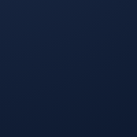
黄金一
场的暮
，一冷一
究竟有