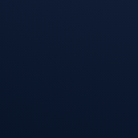
开云体育官方网站-塔图姆刷新纪录闪耀全
2026
01-28
开云
开云赛事
围观654次
0 条评论
在NBA的激烈角逐中,每一个
队的核心球员杰森·塔图姆刷
尼克斯的连胜势头，这两大事
析这两场比赛的细节，探讨其背
年仅25岁的凯尔特人球星，再
首页
1
2
3
4
5
6
7
8
下一页
最后