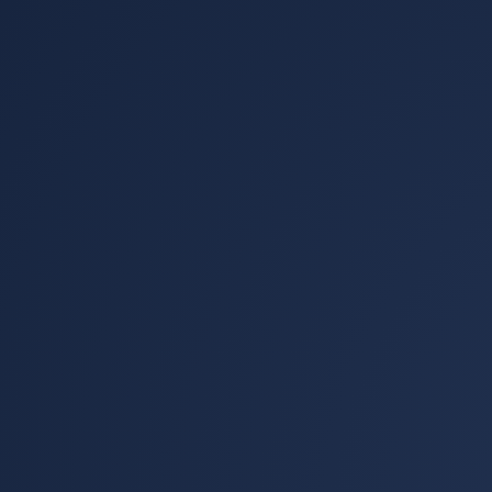
夜晚沦为苍白称谓的残酷展示。 
开云体育官方网站-当莫兰特化身球场哲学
2026
01-30
开云
开云集团
围观649次
0 条评论
当计时器归零,比分定格，森
疆队的队员们低着头，汗水顺
更是一场由贾·莫兰特执笔、全
狼如同精密的瑞士钟表，在攻
兰特，正是那个拧紧发条、校准指针的