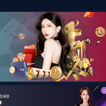
站_KAIYUN SPORTS
开云动态
大足球遇见末节之王李刚仁
NEW
场球场的灯光穿透水雾，将绿茵照得如同湿漉漉的翡翠，计时器指向第85分
上远道而来的红黑军团拥趸已开始提前庆祝，在加拿大西海岸的寒雨中，一
思议的逆袭，替补登场仅十分钟的李刚仁，在中圈附近接到传球，他抬头
随后启动，连过三人，在禁区弧顶拔脚怒射，皮球如出膛炮弹直挂死角，2
是一声推翻欧洲足球旧秩序的战吼。 要理解这个夜晚为何石...