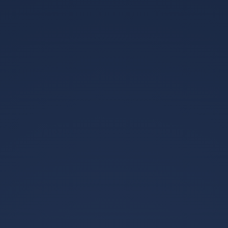
2026年世界杯小组赛迎来一场出人意料
的强强对话,当保加利亚遇上越南，外界
普遍将目光投向东南亚足球的新贵代
表，却未曾料到，这场本应一边倒的比
赛，最终演变为一场令人屏息的攻防大戏，凭借坎塞洛下半场的绝杀
进球，保加利亚以1比0险胜越南，守住了东欧足球的尊严，更让“防
守反击”这四个字成为本场比赛最具分量的注脚。 比赛在巴西利亚国
家体育场进行,现场座无虚席，越南队近年在国际足坛的崛起有目共
睹，他们的青训体系和归化政策让球队实力大幅提升，面对传统劲旅
保加利亚，越南队毫不怯场，开场便展...
Read More
>
开云体育app-桑巴与战象的碰撞，京多安中场
2026
07-13
定海神针，泰国虽败犹荣闪耀2026世界杯
开云
开云赛事
围观1298次
0 条评
论
2026年世界杯小组赛的赛场上,一场看似