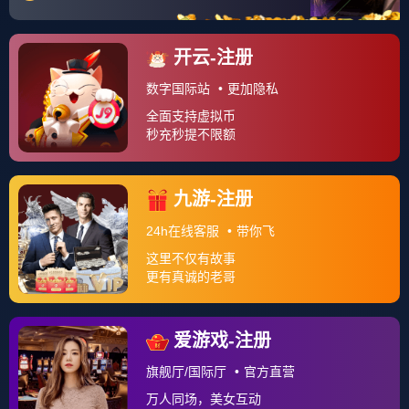
开云体育下载-黑马奔腾，2026世界杯D组，
2026
07-16
罗马尼亚爆冷击败奥地利，托纳利中场调度
开云
开云赛事
围观1555次
0 条评
论
惊艳世界
NEW
2026年夏天，当全世界的目光聚焦于北
美大陆，世界杯的战火在绿茵场上熊熊
燃烧，D组首轮较量便爆出惊天冷门——
世界排名远低于对手的罗马尼亚，凭借
顽强的防守与高效的反击，以2比1力克实力强劲的奥地利，最令人瞠
目的并非比分本身，而是意大利中场核心桑德罗·托纳利，在改换国
籍后首次代表罗马尼亚出战世界杯，便交出一份“大师级”答卷,以近
乎完美的表现成为全场最闪耀的明星。 赛前：不被看好的“东欧黑
马” D组抽签结果揭晓时，外界普遍将奥地利视为该组出线热门，拥
有阿拉巴、萨比策等一批五大联...
Read More
>
开云平台-2026世界杯豪门对决，智利闪电战
2026