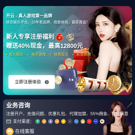
Kaiyun-开云（中
国）官方网站
_KAIYUN
SPORTS
SEARCH
网站导航
首页
>
开云赛事
分类目录归档：
开云赛事