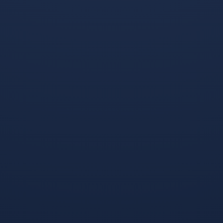
开云
开云赛事
围观1302次
0 条评
论
暴
2026年6月的莫斯科卢日尼基体育场,笼罩
在世界杯A组首轮最令人窒息的燥热中，
当终场哨声撕裂黄昏的云层，记分牌上
冰冷的“2-1”刺穿了所有足球预言家的眼
镜，没有人预料到，世界排名第74位的乌兹别克斯坦，竟能凭借两记
教科书般的快速反击，将拥有扎卡、阿坎吉等名将的瑞士队斩落马
下，而这一切的导演，正是身披10号战袍的日本归化天才——久保建
英。 比赛从第一分钟起就陷入诡异的节奏,瑞士人严格按照雅金教练
的部署，用典型的中欧绞杀战术压制对手，沙奇里在右翼的盘带像手
术刀般锋利，恩博洛的冲...
Read More
>
开云体育官方网站-沙漠之狐折戟黄衣军团，
2026
07-10
奥斯梅恩一剑封喉定乾坤—2026世界杯H组泰
开云
开云赛事
围观1307次
0 条评
论