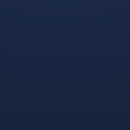
与奥地利比利时德国俄罗斯法国韩国克
罗地亚美国摩洛哥葡萄牙日本瑞典瑞士
斯洛文尼亚英国及中国香港等国家和地
区的近50所院校建立了合作关系其中，超过23的合作院校获得
EQUISAACSBAMBA等国际权威认证中的一项或多项，多所院校位
列全球；绝杀前背景小组赛最后生死战，中国男篮VS斯洛文尼亚，
赢球就晋级，输球就拜拜当比赛进行到最后30秒，凭借刘炜和姚明的
默契配合将比分扳成75平，但是斯洛文尼亚经过一番默契配合后，在
比赛最后6秒再次投进2分，这几乎是...
Read More
>
开云平台-意大利国家队预计在北马其顿进行
2025
09-22
比赛
开云
实时新闻
围观314次
0 条评
论
一对阵北马其顿失利只是冰山一角 米拉
贝利首先提到了意大利国家队在对阵北