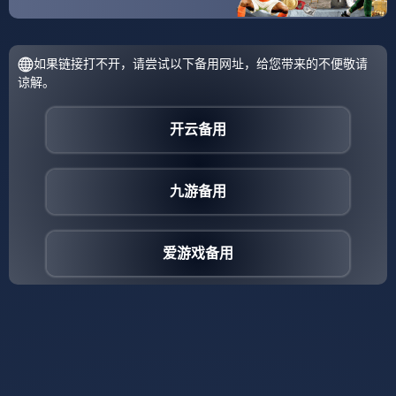
开云
开云赛事
围观317次
0 条评
论
从1月9日到21日，森林狼取得七连胜，
这也创造了球队纪录在三月底，全队开
始逆转，在最后16场比赛中取胜12场，
使他们占据西区第七，成功进入季后赛
森林狼队十月，NBA宣布前锋乔·史密斯
和森林狼队的合同无效他之后在十一月
和底特律活塞队签约球队在200001赛季
迎来了昌西·比卢普斯拉方索·埃利斯雷吉·斯雷特。 第十三胜对手是
爵士队北京时间2018年2月27日，201718赛季NBA常规赛继续进行，
休斯顿火箭背靠背客场挑战犹他爵士全场打完，火箭9685逆转击败爵
士，豪取13连胜第十...
Read More
>
开云体育平台APP-爱沙尼亚选手在排球比赛
2025