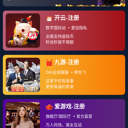
开云体育登录-关于步行者主场大胜篮网，喜
2025
09-30
迎首胜的信息
NEW
开云
开云动态
围观317次
0 条评
论
步行者憾负篮网，但重心下移或成为其
未来的转机，主要体现在以下方面年轻
球员崭露头角本场比赛中，由于篮网队
的超级得分手杜兰特和哈登因伤缺席，步行者队有机会展现自己的实
力特别是23岁的亚历克斯·卡鲁索，他在这场比赛中发挥出色，得到
了32分9次助攻和5个篮板的成绩，逐渐成为球队的核心球员。 4月7
日，步行者队在主场的比赛中以115124不幸输给了篮网队，这场比赛
是他们在本赛季遭遇的最严重的一次挫败尽管如此，作为东部区的强
队，步行者队本赛季的战绩并不理想，排名一直停留在中下游这场失
利...
Read More
>
开云体育平台APP-里昂轻取马德里竞技，阿
2025