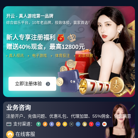
Kaiyun-开云（中
国）官方网站
_KAIYUN
SPORTS
SEARCH
网站导航
首页
> 2025年9月
2025年9月