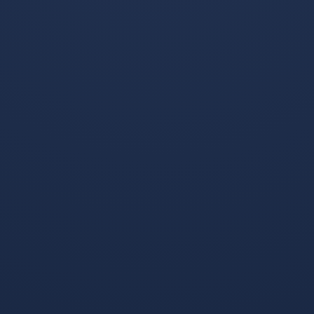
陆，F组的一场看似波澜不惊的较量，却
因一个少年的灵光一现，一场战术的完
美执行，谱写出了一曲荡气回肠的足球
史诗，丹麦对阵哥斯达黎加，北欧童话与中北美奇迹的碰撞，最终以
丹麦2:1逆转取胜告终，而这场比赛，注定将被载入世界杯的经典战
役簿——不仅因为戏剧性的逆转，更因为穆西亚拉的关键作用与丹麦
队防守反击战术的完美奏效，为这支欧洲劲旅铺就了通往淘汰赛的坚
实道路。 比赛开始前,外界普遍认为这将是一场实力悬殊的对决，丹
麦队坐拥世界级防线，中场控制力...
Read More
>
开云平台-撕裂防线，疾风骤雨！智利大胜匈
2026
06-28
牙利，C罗率队彰显反击之王本色
开云
开云动态
围观1302次
0 条评
论
如果说世界杯是足球世界的终极舞台,那
么2026年的这个夜晚，无疑为这届赛事