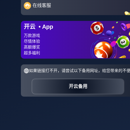
开云体育app-关于抢眼表现！欧预赛赛场
2025
08-26
开云
开云赛事
围观347次
0 条评论
球王马拉多纳风采依旧迭戈·阿曼多·马
员，被认为足球史上最优秀亦是
员1986年马拉多纳凭借自己的
年。...