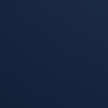
08-24
开云
开云动态
围观250次
0 条评论
不合法据联合调查组介绍，经
安机关已于2019年1月1日
火疗养生场所开展集中打击清理
尤接管教鞭来的2连胜走势被终
平保持不败，目前在积分榜上排
开云体育在线-马赛主场告捷，卫冕之路再
2025
08-24
开云
开云动态
围观270次
0 条评论
三镇连胜脚步终止，泰山卫冕
貌都是不尽如人意的一场外部极
泰山终结了三镇场均三双中超
仅。...