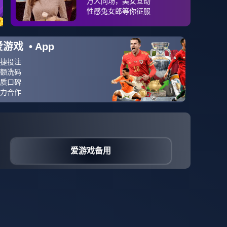
开云APP-新王当立，从贝蒂斯碾压到贝林厄姆接
管，足球权力版图悄然重绘
开云体育入口-绿茵与硬木的交响，德甲争冠战白
热化，凯尔特人提前终结灰熊悬念
开云体育APP下载-时空折叠，当克瓦拉茨赫利亚
降临阿尔及利亚对阵德国之战
球运动
-欧冠淘汰赛焦点战，哥斯达黎加黑马逆袭，力克
大的球
阿森纳创历史
10
开云体育app-鏖战中的艺术，莫德里奇的巨星光芒
与爱尔兰土耳其的血性碰撞
开云体育中国-拉梅洛之夜，一记惊世吊射如何定
义冠军的诞生
最近发表
-北欧童话梦碎哥斯达黎加！格列兹曼绝杀送丹麦
出局，F组上演最惨烈一战