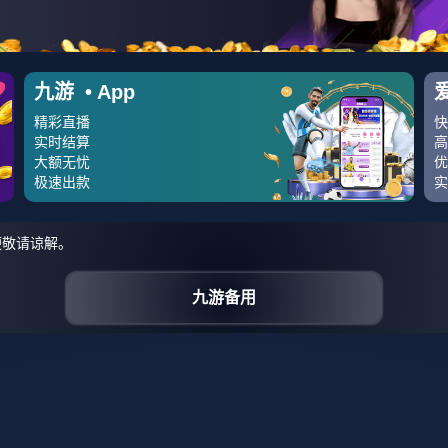
Read More >
姆22分的简单介绍
NEW
除了即将被裁的血布，可以认为他们勉强腾出了一个顶薪空间然而，这个
别是西蒙斯和努尔基奇这两个有价值的球员，开拓者不太可能放弃他们转
拥有来自CJ麦科勒姆的2000多万交易特例，这个特例本身占用空间，因
最近一场交手是2025年3月12日，开拓者主场123118险胜鹈鹕主要数据
2分7助攻，艾顿24分15篮板鹈鹕这边...