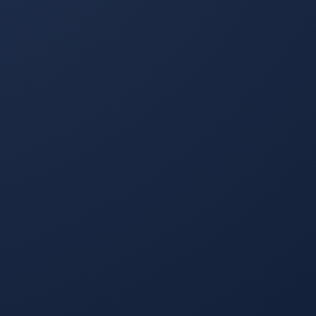
模式这
格莱比
是上半
队，对