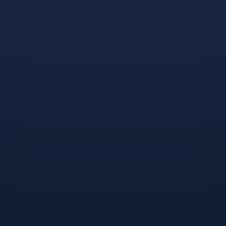
轮换阵容有限，导致篮网在关键时刻缺乏足够的战术变化和深度新赛季，
地利用球队资源，将直接影响篮网的战绩和未来发展因此，纳什是否适合
，篮网新赛季面临着诸多悬念和挑战这些悬念不仅关乎球队的整体实力和战
总决赛G4中，确实在第三节顶住了勇士的进攻波，但在第四节最后关键时刻
的较量然而，在这场关键...
Read More >
尼亚，双方硬仗难分胜负的信息
管理学院与奥地利比利时德国俄罗斯法国韩国克罗地亚美国摩洛哥葡萄牙
港等国家和地区的近50所院校建立了合作关系其中，超过23的合作院校
国际权威认证中的一项或多项，多所院校位列全球；绝杀前背景小组赛最后生死
晋级，输球就拜拜当比赛进行到最后30秒，凭借刘炜和姚明的默契配合将