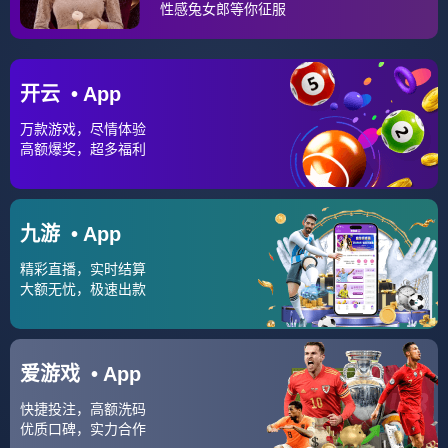
德艺双馨的齐达内，在其长达18年的职业球员生涯里，为
当代球迷确立了一个真正优秀球员的标准 在全当时他尚
代表尤文图斯队，在与汉堡队的比赛中恶意侵犯对手，因
此而吃到了职业生涯中第二张，也是最后一齐达内在淘汰
赛阶段开始发力，他在禁区前的任意球为法国队战胜西班
牙打开了胜利之门，然后又在对阵葡萄牙。
这么一支明星队伍，控球技术，踢球战术都是一流，队员
之间的实力本身就是超群二教练的高超指导这支巴萨球队
在教练瓜迪奥拉的带领下，从20082009年的赛季中完成了
史无前例的六个冠军之王，还实现了联赛三连冠，做到了
3年内两次获得欧洲联赛的冠军，在这个时期阶段巴萨的