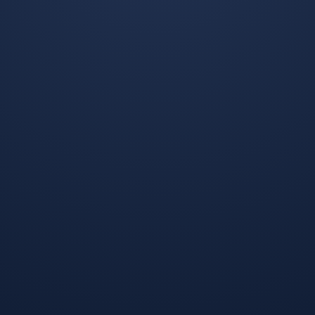
中国）官方网站_KAIYUN SPORTS
发表
ORTS
站点
QQ交谈
开云体育官网-汉堡球员实力强悍，战胜对手实