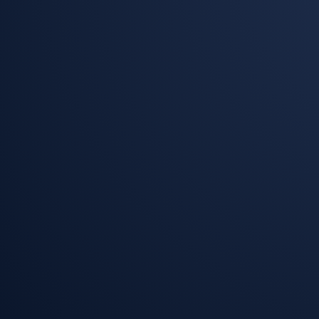
本文固定链接:
https://vertex-kaiyun.com/xinwen/27.html
转载请注明:
开云
2025年06月02日
于
Kaiyun-开云（
作者：开云
Kaiyun-开云（中国）官方网站_KAIYUN SP
开云体育官网-包含圣埃蒂安球队迎来新一轮换帅，期待新风貌的词条
您可能还会对这些文章感兴趣！