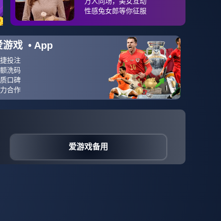
管，足球权力版图悄然重绘
开云体育入口-绿茵与硬木的交响，德甲争冠战白
热化，凯尔特人提前终结灰熊悬念
开云体育APP下载-时空折叠，当克瓦拉茨赫利亚
降临阿尔及利亚对阵德国之战
-欧冠淘汰赛焦点战，哥斯达黎加黑马逆袭，力克
阿森纳创历史
开云体育app-鏖战中的艺术，莫德里奇的巨星光芒
与爱尔兰土耳其的血性碰撞
开云体育中国-拉梅洛之夜，一记惊世吊射如何定
义冠军的诞生
最近发表
已定
-北欧童话梦碎哥斯达黎加！格列兹曼绝杀送丹麦
奋战一
出局，F组上演最惨烈一战
开云平台-绿茵烽火燃夜穹，哥斯达黎加横扫挪