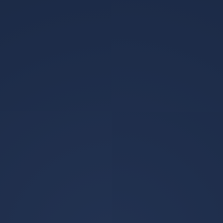
英超最新积分榜显示，切尔西以77分高居榜首，领先次席
的曼联4分阿森纳和曼城分别位列第三和第四，积分分别
为71分和62分热刺和利物浦紧随其后，积分均为58分阿斯
顿维拉埃弗顿伯明翰斯托克城和布莱克本分列第七至第十
位，积分分别为54分50分46分43分和43分富勒姆桑德兰和
狼队分别。