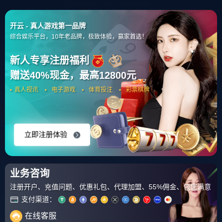
Kaiyun-开云（中
国）官方网站
_KAIYUN
SPORTS
SEARCH
网站导航
首页
>
开云集团
> 开云体育下载-包含曼城击败热刺，继续稳居英超前列的
词条
开云体育下载-包含曼城击败热刺，继续稳
2025
06-03
居英超前列的词条