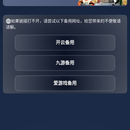
北京时间12月17日凌晨0130，201718赛季英超第18轮，曼
城主场迎战托特纳姆热刺上半场，京多安利用角球机会率
先破门下半场，德布劳内再下一城，热苏斯罚丢点球，斯
特林随后梅开二度锁定胜局，埃里克森终场前扳回一球最
终曼城41轻取热刺，迎来联赛16连胜积分榜上，曼城领先
第二名曼联少赛一场。
英超来袭世界杯结束，仅仅休息一周，英超就率先重启英
超第17轮，先战7场，热刺22战平布伦特福德，两球落后
顽强扳平纽卡斯尔30完胜莱斯特城埃弗顿12不敌狼队南安
普顿13不敌布莱顿，罗曼佩罗打进乌龙球水晶宫被罚下两
人，最终03不敌富勒姆阿森纳31逆转西汉姆联，继续领跑
积分榜。