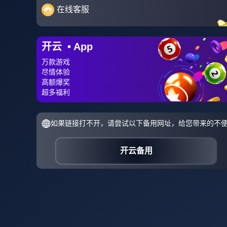
科维奇禁区里回敲给到科瓦西奇， 分弧顶跟进的莫德里
手，顺利晋级另一边，克罗地亚队则因表现不佳遗憾出
们通过团队协作和精准的配合，成功地压制住了对手，
力略逊一筹。
弗雷泽射门高出第75分钟，克罗地亚换人第76分钟，莫
罗地亚再次换人第83分钟，苏格兰换人下半场补时4分
束，苏格兰在D组中获得小组第二，成功晋级；1996
国队挡在半决赛门外，苏克和他的队友们虽败犹荣中国球
左脚将球抹过德国门将科普克扳平比分的画面如果不是被
克罗地亚队同积四分紧随其后，意大利队积两分名列第
要西班牙和克罗地亚打出22以上的大比分平局，同积4
队赢爱尔兰队几个球，克罗地亚和西班牙都将携手出线
世界大赛开始打下的积淀好，第一次参赛就是季军，奠
有人才断档的时候，0214年之间克罗地亚的表现并不好9