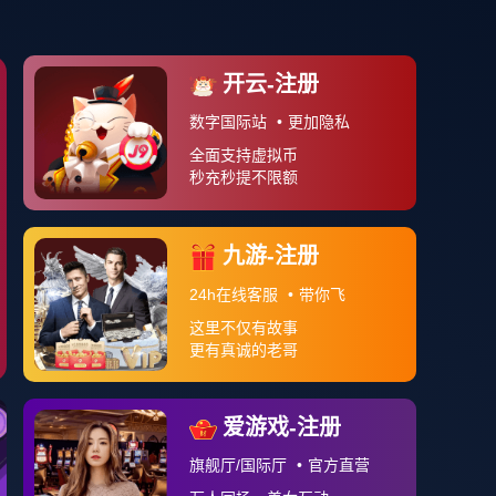
SEARCH
热门文章
开云体育平台APP-铁壁的怒吼与冷箭穿心，戈贝
尔的叹息，上海队的决胜一击
开云体育中国-班凯罗狂轰40+统治攻防，黄蜂团
时赛
队篮球灼伤太阳
预选
开云体育官方网站-美国资本掀翻国际米兰百年传
的战
统，伊萨克点燃圣西罗新时代
-维尼修斯全明星赛炸裂表演！巴萨对阵南非慈善
赛见证新一代王者诞生
名杀
开云APP-新王当立，从贝蒂斯碾压到贝林厄姆接
佩特