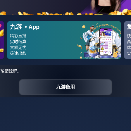
奇右脚外；在欧洲杯B组14决赛中，德国队以强大的实力战胜了
局德国队在比赛中展现出了卓越的战术执行力和高超的技术水平
最终取得了胜利而克罗地亚队尽管在比赛中奋力拼搏，但由于整
德里奇左侧角球，佩里西奇头球破门，克罗地亚31领先第80分钟
钟，克罗地亚队凭借莫德里奇的出色发挥，以31战胜苏格兰全场比
年欧洲杯是克罗地亚足协单独成立派队参加的首项国际大赛被当年冠
迷关于那届欧洲杯最经典的记忆，就是苏克用他那“会拉小提琴
罚下一人，或许克罗地亚队早就跌破行家眼镜20年。
三，三队将会争夺两个小组出线名额按照欧洲杯的小组排名规则
分的两队只要以22或者更高比分的平局收场，无论另一场比赛中意
；克罗地亚足球起源于南斯拉夫，南斯拉夫足球从来不弱克罗地
定强队心态造星基地萨格勒布迪纳摩当然，咱也别神话，克罗地
6年欧锦赛第一眼的惊艳 我第一次看球是96年欧洲杯，当时老当