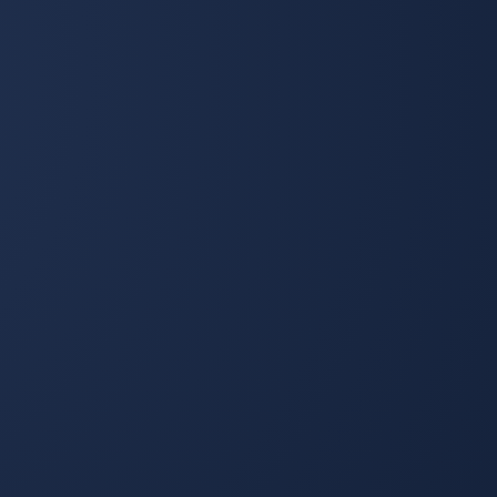
碾压摩洛哥—2026世界杯D组焦点战全景纪实
标签
队领
汰赛
丰田
战著
罗地