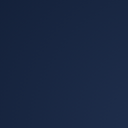
1 克罗地亚国家足球队在欧洲区预选赛的第八组中取得了
他们连续第三次取得这样的成就2 与瑞典的关键战役中
中的头名地位斯尔纳的进球是在2004年哥德堡的比赛中
支球队以其坚韧的防守和高效的进攻闻名尽管他们不是
协作小组赛中，他们与法国丹麦和德国同组，但依然成功
出色发挥。