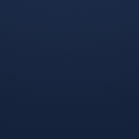
克罗地亚31击败苏格兰，拿到本届欧洲杯首胜的同时成功出线
亚还只有1个积分，排名小组第3，濒临出局但这个夜晚，这支昔
不但成为第12；谁能更好地掌控中场，谁就能在比赛中占据主动总
有各自的优点和长处西班牙队凭借丰富的经验和实力可能会占据
的法宝最终的结果将取决于双方在比赛中的现场发挥和战术布局