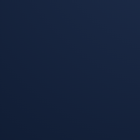
最终，凭借莫德里奇和佩里西奇两位世界级球星的爆发，
是克罗地亚队史首次战胜“苦主”苏格兰此役前，克罗地
世界杯亚军，人口只有405的小国球队完成了逆天改命
的来说，这场欧洲杯对决将是势均力敌的较量，双方都
优势，但克罗地亚队的坚韧和不屈精神也将是他们逆袭