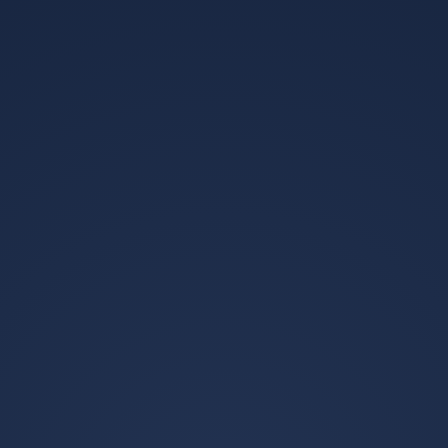
显著成绩，以七场胜利保持不败，成功晋级FIFA世界杯决赛圈
，克罗地亚队在主场以10的比分战胜对手，这场胜利巩固了他们在
，延续；在2020年欧洲杯上，克罗地亚足球队的表现令人印象深
最被看好的队伍之一，但克罗地亚展现出了顽强的斗志和出色的
晋级淘汰赛在16强比赛中，克罗地亚面对西班牙，凭借莫德里