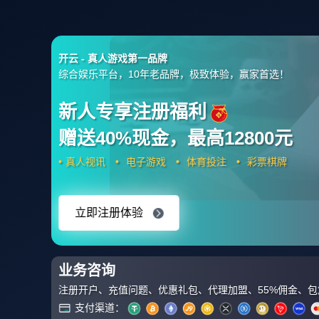
Kaiyun-开云（中国）官方网
首页
开云集团
实时新闻
开云赛事
首页
>
开云动态
> 开云官网-克罗地亚队凭一将之力，逆袭火线晋级欧洲
开云官网-克罗地亚队凭一将之力，逆
2025
06-02
开云
开云动态
围观
271
次
5 条评论
而在2012年的欧洲杯上，克罗地亚队未能晋级，小组赛阶
以24的比分被土耳其逆转淘汰2004年，克罗地亚队同样
赛阶段4胜3平1负，排名第三，未能晋级决赛圈从这些
略非常的优秀，所以才能够战胜苏格兰我。
2020欧洲杯克罗地亚战绩克罗地亚在2020欧锦赛D组最
入16强淘汰赛克罗地亚31击败苏格兰，因为进球数量比