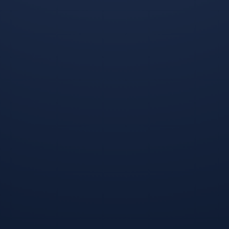
丁NBA官网消息，刚刚将第一替补控卫科里森送到小牛
的步行者很快补充了自己的一号位，他们在今天与山猫队
主力控卫奥古斯丁达成协议，奥古斯丁下赛季将加盟步行
者合约细节没有公布76人2年600万；而反观76人队打的十
分团结，最后一场比赛，76人队当家球星安德烈伊戈达拉
得到了全场最高的20分，以及4个篮板和7次助攻在比赛结
束前两秒，伊戈达拉获得了两次罚球的机会，而他稳稳地
两罚全中，最终锁定了胜局，成就了黑八奇迹4灰熊队将
马刺扫地出局 马刺每一年都是总冠军的有力争夺者，可
是在；球衣号码并非固定值得注意的是，球员在职业生涯
中可能会更换球队和球衣号码因此，即使乔治·希尔在某
个时期穿过3号球衣，这并不意味着他在整个职业生涯中
都使用这个号码综上所述，乔治·希尔并未在76人队效力
过，但他在马刺队效力期间穿过3号球衣如需了解更多关
于乔治·希尔的职业生涯和球衣号码的。