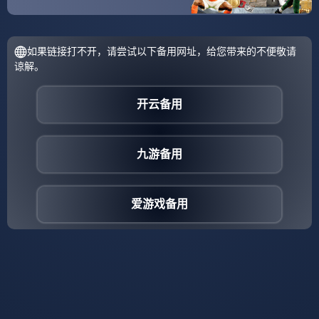
3、2008年9月23日，马刺队与希尔签订了一份两年保障两
年球队选项的新秀合同2011年6月24日NBA选秀日，印第
安纳步行者队送出第15号新秀科怀·伦纳德第42号签以及
2005年新秀埃拉扎姆·洛贝克的签约权，从马刺交易得到
乔治希尔2012年7月3日，印第安纳步行者队和乔治希尔达
成续约意向，双方将签订一份；这个赛季，圣安东尼奥马
刺队在主将年龄老化并不被看好的情况下取得了常规赛61
胜21负的佳绩，排名西部第一他们的对手西部第八孟菲斯
灰熊队，战绩46胜36负曾经防守立家的马刺这个赛季大打
攻势篮球，场均得失分达到了1037，乔治希尔加里尼尔马
特邦纳等一众外线球员打得风生水起，但内线。
4、步行者确认续约希伯特与希尔步行者今天宣布续约球
队中锋罗伊希伯特与控球后卫乔治希尔步行者签下奥古斯