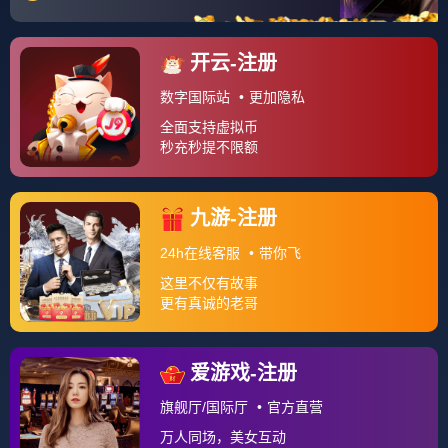
开云
开云集团
围观
356
次
5 条评论
日期：
2025-10-15
1、·2002年总决赛对阵76人，场均246分，58次助攻，帮
字体：
大
中
小
助湖人夺得2001年NBA总冠军 ·2002年当选NBA第0203赛
季对阵灰熊上场34分钟，砍下56分0203赛季对阵超音速全
场命中12个三分，连续命中9个三分，03科比在联盟中最
好的朋友是麦迪在球队中关系最好的队友是戴文乔治以前
哈珀在湖人时，科比和他的。
2、身高6尺10寸，体重230磅上赛季个人数据场均152分
102个篮板37次助攻是菲尔杰克逊未来铁三角体系中的重
要一员，下赛季他将有望和科比一起发生一次新的飞跃，
别忘了，他今年只有25岁除了上榜的10名球员外，其他得
到麦克·卡恩提名的小前锋还有格兰特·希尔魔术普林茨活