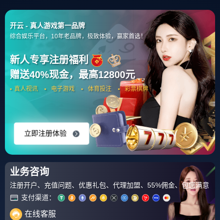
Kaiyun-开云（中
国）官方网站
_KAIYUN
SPORTS
SEARCH
网站导航
首页
>
开云动态
> 开云体育官方网站-热火横扫76人，卡鲁索关键制胜的简
单介绍
开云体育官方网站-热火横扫76人，卡鲁索
2025
10-16
关键制胜的简单介绍