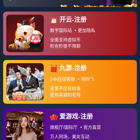
开云
开云动态
围观
363
次
5 条评论
日期：
2025-10-16
中锋尼古拉·武切维奇公牛场均18+11+35助攻，能策应能
字体：
大
中
小
远投，年薪2000万档最佳中锋之一替补泰瑞斯·马克西76
人，爆发力控卫赫伯特·琼斯鹈鹕，防守尖兵关键逻辑历
史阵容侧重无短板攻防统治力，乔丹詹姆斯可无限换防，
奥尼尔+邓肯封锁禁区平民阵容选择薪资低于联盟均薪约
1200万。