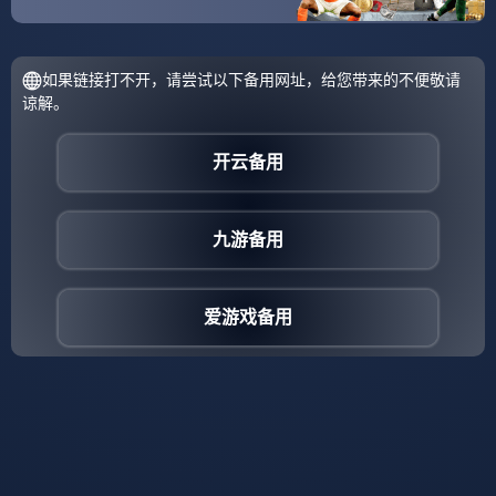
2025年女篮亚洲杯四强排名如下1 **中国女篮 2 **日本女
篮 3 **澳大利亚女篮 4 **韩国女篮 这次比赛中国女篮表
现强势，决赛中击败日本队成功卫冕日本队虽然整体实力
均衡，但面对中国队的高强度防守和内外线配合还是稍显
吃力澳大利亚女篮近几年新老交替，年轻球员成长迅速，