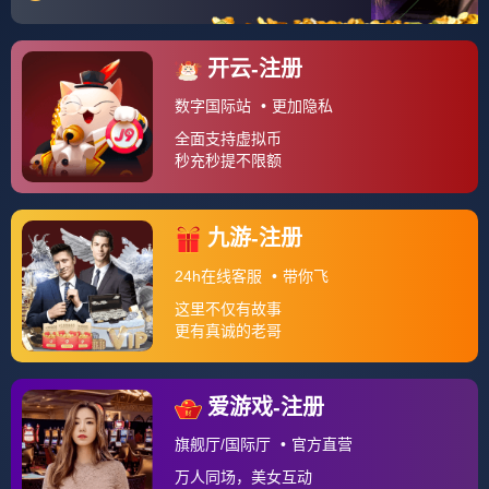
开云
开云赛事
围观
346
次
5 条评论
日期：
2025-08-26
球王马拉多纳风采依旧迭戈·阿曼多·马拉多纳Diego
字体：
大
中
小
Armando Maradona，1960年10月30日是前阿根廷足球运动
员，被认为足球史上最优秀亦是最具争议的球员马拉多纳
是足球场上的“上帝”，他注定是足球史上最伟大的球员
1986年马拉多纳凭借自己的杰出表现率领阿根廷队第二次
获得世界杯冠军2008年成为阿根廷队主教练 2010年。