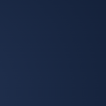
威，C罗闪耀强强对话
开云体育登录-2026世界杯E组烽烟四起，澳大利
亚碾压保加利亚，C罗闪耀全场书写不老传奇
开云体育在线-奇迹之夜，2026世界杯巅峰对决，
哥斯达黎加逆转丹麦，塔雷米光芒四射
开云体育登录-冷门与英雄，2026世界杯四分之一
决赛，哥伦比亚力克芬兰，哈兰德独木难支
开云下载-北欧风暴席卷C组，芬兰爆冷压制克罗
地亚，齐耶赫致命一击彰显临场智慧
开云体育平台APP-北欧童话再续传奇，丹麦力克
瑞士挺进决赛，佩德里中场调度堪称完美
开云平台-冷门之夜，2026世界杯E组，澳大利亚
完胜比利时，穆西亚拉完成致命一击
开云体育平台APP-蓝白风暴席卷E组，克罗地亚碾
尼斯
压澳大利亚，库尔图瓦致命一击定乾坤
开云体育登录-三笘薰天神下凡，奥地利钢铁洪流