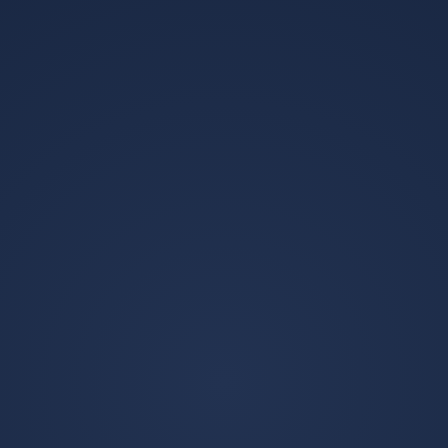
反扑，甚至在第88分钟制造了一次极具威胁的任意球机会，但突
果,有惊无险地拿下三分。