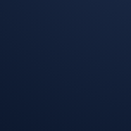
这场比赛的胜利，不仅让突尼斯队在G组中占据主动，
采访时称赞戴维斯“具备改变比赛走向的能力”，而越南
来两场比赛我们会继续战斗。”
G组首轮结束后，突尼斯与巴西队同积三分，暂列小组
卫冕冠军巴西队，可以预见，G组的出线之争远未结束，
续今晚这样闪耀的发挥。
在卡塔尔的星空下，一场属于北非足球与东南亚足球的
索·戴维斯这个名字，注定将在本届世界杯上被反复提及
本文固定链接:
https://vertex-kaiyun.com/kaiyun/742.html
转载请注明:
开云
2026年06月14日
于
Kaiyun-开云（
作者：开云