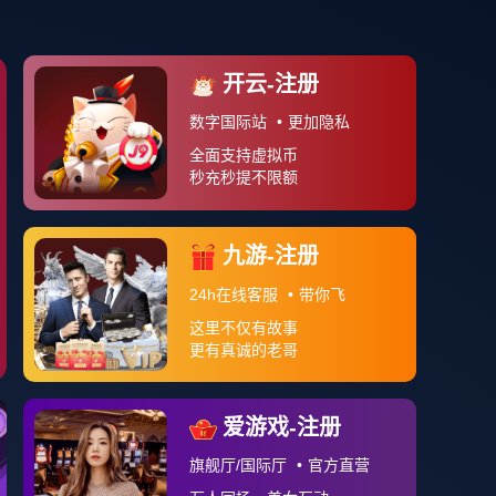
SEARCH
热门文章
开云体育平台APP-铁壁的怒吼与冷箭穿心，戈贝
尔的叹息，上海队的决胜一击
开云体育中国-班凯罗狂轰40+统治攻防，黄蜂团
南亚
队篮球灼伤太阳
扳两
开云体育官方网站-美国资本掀翻国际米兰百年传
统，伊萨克点燃圣西罗新时代
-维尼修斯全明星赛炸裂表演！巴萨对阵南非慈善
钟率
赛见证新一代王者诞生
入网
开云APP-新王当立，从贝蒂斯碾压到贝林厄姆接