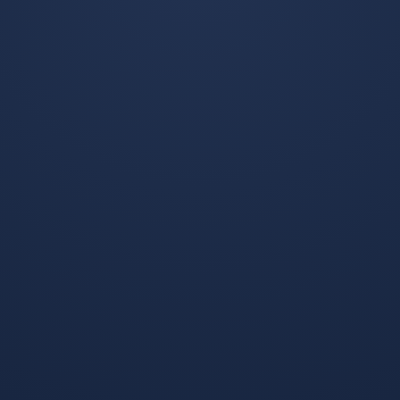
时完成了5次成功过人、4次关键传球和3次抢断，堪称全场最佳
选择为母亲的祖国突尼斯效力,而今晚的表现无疑证明了他的决定