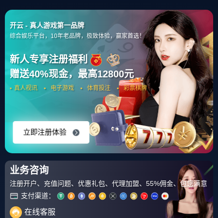
Kaiyun-开云（中
国）官方网站
_KAIYUN
SPORTS
SEARCH
网站导航
首页
>
开云集团
> 开云体育APP下载-2026世界杯E组惊魂夜，印度补时绝杀
阿联酋，努涅斯独造三球导演逆转
开云体育APP下载-2026世界杯E组惊魂
2026
06-08
夜，印度补时绝杀阿联酋，努涅斯独造三