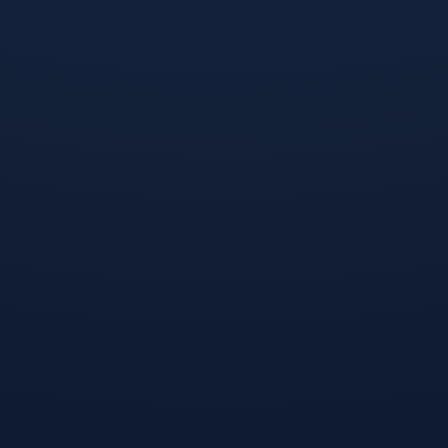
而在E组的积分榜上,印度队凭借这场胜利暂时升至小组第
二，紧跟韩国队之后，但所有人都清楚，真正的考验还在
后面——他们接下来要面对的，是拥有孙兴慜的韩国队和
传统劲旅沙特阿拉伯队，经此一役，再也没有人敢轻视这
支印度队了，努涅斯的横空出世，让这支原本被视为“鱼
腩”的球队，拥有了撕破任何防线的锐利尖刀。
2026年世界杯E组的首轮赛事,注定将永远铭刻在印度足球
的编年史中，从76年的等待到90分钟的逆天改命，从两度
落后到十人绝杀，印度队用最荡气回肠的方式向世界宣
告：在这片古老的土地上，足球的种子，正在破土而出，
迎着狂沙与烈日，倔强生长，而努涅斯，这个拥有乌拉圭