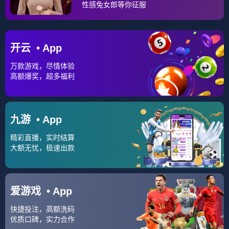
扯着印度队略显笨重的三中卫防线，第17分钟，阿联酋中
场核心奥马尔·阿尔·马赫里在禁区弧顶接球后突然转身抽
射，皮球如流星般直窜球门左下角，印度门将古尔普雷特
·辛格甚至来不及做出扑救动作，只能目送皮球入网，1比
0，阿联酋球迷在看台上掀起人浪，仿佛胜利的天平已经
彻底倾斜。
印度队并没有像人们预想的那样迅速崩盘,恰恰相反，这
支由塞尔维亚籍主帅伊万·斯托伊科维奇打造的球队，展
现出了令人惊讶的战术纪律与坚韧意志，丢球后仅仅7分
钟，印度队便打出一次教科书般的快速反击：队长切特里
在中场送出精准长传，从右路插上的努涅斯利用速度强行
超车阿联酋左后卫，在底线附近完成一次匪夷所思的零度
角抽射，皮球击中远端立柱内侧弹入网窝，全场哗然，1
比1，印度队用最残暴的方式宣告了自己的存在。