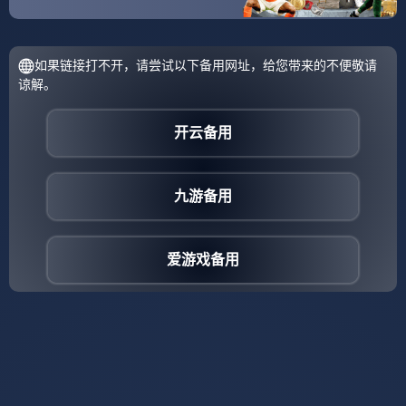
但阿联酋队的反扑更为凶猛,第39分钟，他们利用一次角
球机会，由身高1米92的中锋哈立德·阿里在人群中高高跃
起，将皮球狠狠砸入印度队球门，2比1，阿联酋再次取得
领先，上半场结束前，印度队中场核心萨哈勒·阿卜杜勒·
萨马德因一次鲁莽的铲球吃到第二张黄牌被罚下场，这让
本就实力处于下风的印度队，陷入了人数与比分双落后的
绝境。
中场休息时,几乎所有评论员都认为印度队大势已去，但
没有人想到，下半场的努涅斯会爆发出如此恐怖的战斗
力，这位在利物浦度过了一个略显失意赛季的乌拉圭裔前
锋，在这片中东的土地上，仿佛重生了，第57分钟，他在
左路接到队友传球后，先是横向盘带晃过两名防守球员，
随后在禁区前沿突然起脚兜射远角，皮球划出一道诡异的
弧线，绕过阿联酋门将的指尖，再次击中门柱内侧弹入网