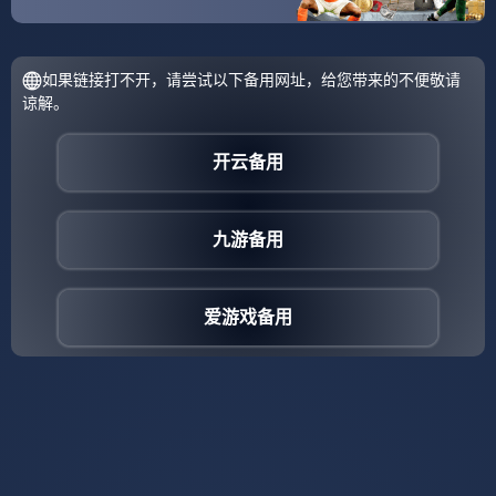
则双方携手出局——同组的伊朗队已经提前一轮锁定头
名，生死之战,没有退路。
印度队令人敬畏，他们不再是过去那支任人宰割的鱼腩，
在英籍主帅斯蒂芬·康斯坦丁的调教下，印度足球在过去
四年完成了质的飞跃，以队长切特里为核心的战术体系成
熟稳健，后防线上效力于荷甲的中卫桑德什·吉安坚如磐
石，中场指挥官普拉文·辛格的调度能力更是令人侧目，
小组赛前两轮，他们逼平伊朗，大胜巴林,气势如虹。
比赛从一开始就陷入胶着，韩国队掌控控球权，但印度队
的铁桶阵几乎无懈可击，孙兴慜在左路屡次突破传中，被
印度队身高超过一米九的双中卫一一化解，黄喜灿的远射
擦柱而出，李刚仁的任意球稍稍高出横梁，上半场结束,
比分依然是零比零。