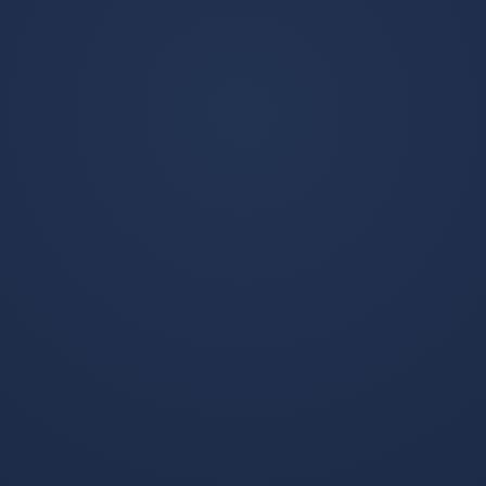
下半场，克林斯曼做出关键调整，他撤下一名后腰，换上
萨内，这个决定一度引发争议——萨内虽已归化，但与韩
国队的磨合始终存在问题,然而克林斯曼赌对了。
萨内上场后，韩国队的进攻体系焕然一新，他的无球跑动
和穿插能力，彻底撕裂了印度队的防线，第七十八分钟，
韩国队打出精妙配合，李刚仁直塞，萨内反越位成功，可
惜临门一脚被吉安倒地封堵，第八十三分钟，又是萨内在
禁区前沿制造任意球，所有人都以为孙兴慜会主罚——但
韩国队打出战术配合，萨内虚晃一枪，李刚仁低射,被门
将神勇扑出。
时间一分一秒流逝，韩国队越来越急躁，印度队的反击也
越来越致命，第八十七分钟，印度队打出快速反击，前锋
苏尼尔·切特里单刀赴会，全场寂静，韩国门将金承奎做
出世界级扑救，将球扑出底线,韩国队逃过一劫。