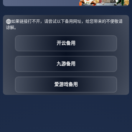
黑马一跃成为德甲第三名，多特红牛霍村等球队相继被其
超越柏林联合与德甲一流球队如柏林联合勒沃库森等的交
锋中，显示出了不俗的实力而德甲霸主拜仁归来，迅速夺
回了联赛第一的位置沃尔夫斯。
这场比赛也成了近十几年来足球比赛惨案的经典22015德
甲莱万“封神表演”拜仁在第六轮比赛主场迎战沃尔夫斯
堡，在上半场先丢一球的情况下，拜仁主帅在下半场刚开
始就将莱万换上场，但是谁也没有想到接下来的时间是属
于莱万一个人的，换人之后发生的事情令人瞠目结舌，在
下半场开场六分钟之后，莱万。
5月18日1600，2016安吉物流杯国际足球挑战赛在长春市
经济开发区体育场进行，中超目前排名垫底的长春亚泰主
场迎战德甲劲旅沃尔夫斯堡第57分钟，克诺赫头球破门，
为沃尔夫斯堡首开记录第74分钟，德拉克斯勒开出角球，