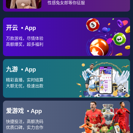
2014年8月30日晚，德甲联赛第二轮沃尔夫斯堡主场迎战
法兰克福，狼堡两度领先，被法兰克福两次追平比分伤停
补时阶段，马兰达得到一次空门射门机会，他本可以成为
绝杀的英雄，但他却鬼使神差的再次复制了一周前对阵拜
仁时的拙劣表演，将空门机会拱手相让，最终无奈球队只
能平局收场痛失好局。
沃尔夫斯堡拼下来的这个平局终结了一个尴尬的纪录，这
场比赛是他们16年来首次在拜仁的主场拿到积分，此前20
年他们在拜仁主场的战绩1平19负这场比赛再次把本赛季
拜仁的一些弱点暴露了出来，新援托利索在中场的发挥平
平，至少还不能看出他值得4000万欧元罗贝里的老化问题
也日益严重，他们同时在场也让莱万。
德甲联赛战火纷飞，沃尔夫斯堡与多特蒙德强强对话，主
场作战的狼宝能否抵挡多特的攻势本赛季，柏林联合作为