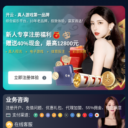
Kaiyun-开云（中
国）官方网站
_KAIYUN
SPORTS
SEARCH
网站导航
首页
>
开云动态
> 开云体育在线-包含勇士客场力克骑士，赢得两连胜的词
条
开云体育在线-包含勇士客场力克骑士，赢
2025
08-10
得两连胜的词条