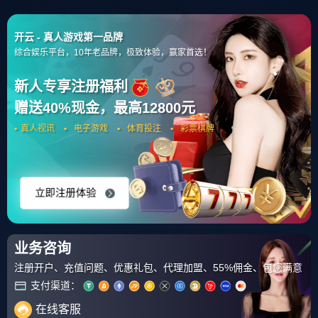
Kaiyun-开云（中
国）官方网站
_KAIYUN
SPORTS
SEARCH
网站导航
首页
>
开云集团
分类目录归档：
开云集团