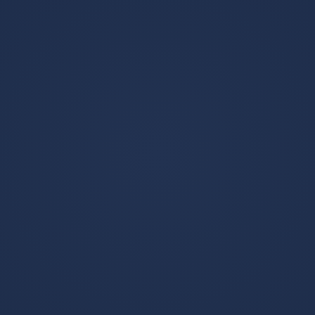
德哥尔摩友谊竞技场上演，面对南美劲
旅哥伦比亚，北欧雄狮瑞典以3-1的比分
完成了一场令人印象深刻的胜利，整场
比赛的最大焦点无疑是波兰神锋罗伯特·
莱万多夫斯基，他在进攻端的全面表现
堪称教科书级别,用行动证明自己依然是世界足坛最具威胁的攻击手
之一。 战术博弈：北欧纪律 vs 南美灵动 比赛伊始，哥伦比亚凭借其
标志性的技术流控球试图掌控节奏，瑞典主帅的战术布置显然做足了
功课，球队采用紧凑的4-4-2阵型，中场线保持极高纪律性，有效限
制了哥伦比亚核...
Read More
>
开云下载-足球之夜双星闪耀，丹麦横扫塞维
2026
04-02
利亚，内马尔缔造生涯传奇
开云
开云集团
围观1706次
0 条评
论