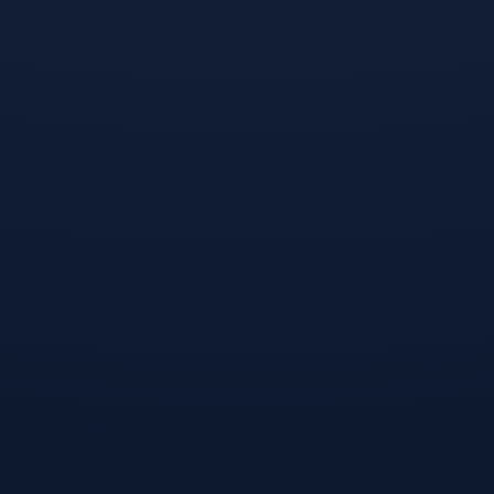
夜，一位来自北境的刺客却让这座篮球
圣殿陷入了沉寂，芝加哥公牛队的德玛尔·德罗赞，这位曾经的猛龙
王牌，在对阵湖人的比赛中上演了一场个人得分秀，用一连串无解的
进攻彻底拉开了分差，为客场带走了一场至关重要的胜利。 赛前布
局与初期对峙 比赛开始前,湖人队看似占据优势，坐拥主场之利，且
拥有勒布朗·詹姆斯和安东尼·戴维斯的超级组合，外界普遍看好湖人
能够在这场对决中占据上风，篮球比赛的...
Read More
>
开云平台-降维打击！哈登爆发率深圳全面压
2026
03-28
制吉林
开云
开云集团
围观1574次
0 条评
论
当“哈登”这个名字首次出现在CBA深圳队
的出场名单上时，整个联赛为之侧目，
这并非那个在NBA呼风唤雨的詹姆斯·哈