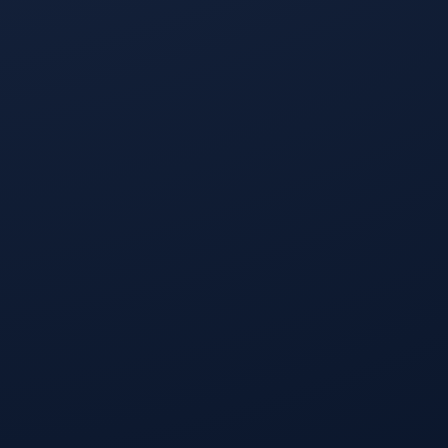
牢牢钉在
这支北
 赛
缺，让
赛事迄
夺冠大