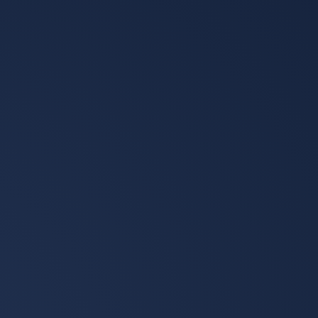
开云体育登录-三笘薰天神下凡，奥地利钢铁洪流
碾压摩洛哥—2026世界杯D组焦点战全景纪实
文章归档
2026年7月 (59)
2026年6月 (89)
2026年5月 (48)
2026年4月 (69)
2026年3月 (70)
2026年2月 (84)
2026年1月 (78)
2025年12月 (8)
2025年11月 (22)
2025年10月 (45)
2025年9月 (53)
2025年8月 (79)
2025年7月 (67)
2025年6月 (59)
2025年5月 (17)
标签