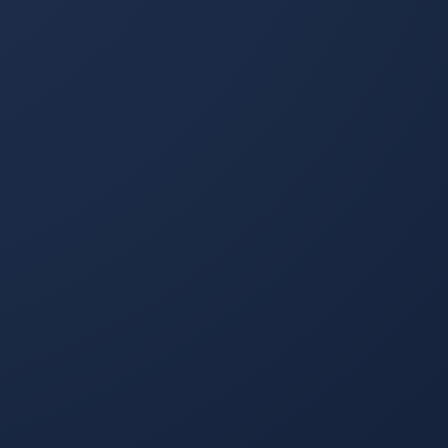
界排名
酋队，
狂冲入
度足球
。 第
慜，热