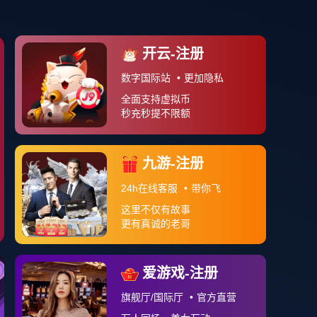
SEARCH
热门文章
开云体育平台APP-铁壁的怒吼与冷箭穿心，戈贝
尔的叹息，上海队的决胜一击
开云体育中国-班凯罗狂轰40+统治攻防，黄蜂团
队篮球灼伤太阳
终场哨
开云体育官方网站-美国资本掀翻国际米兰百年传
具戏剧
统，伊萨克点燃圣西罗新时代
，智利
-维尼修斯全明星赛炸裂表演！巴萨对阵南非慈善
方就没
赛见证新一代王者诞生