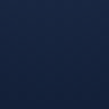
下，用一记近乎不可能的凌空垫传将球送向禁区后点，皮球划出一道诡异
特·辛格的指尖，落在后插上的德国归化球员萨内的脚下，没有任何犹豫，
他标志性的左脚推射,将皮球送入球门远角。 1比0,绝...
Read More >
巅峰对决，智利横扫芬兰，德布劳内上演中场大师课
目光聚焦于那个承载着足球终极梦想的舞台时，没有人会想到，一场被媒体冠
成一场近乎残忍的单方面碾压，在北美大陆沸腾的夜空下，智利队用一场摧
的芬兰队，而这一切的主导者，正是那个已经将“伟大”二字刻入职业生涯
·德布劳内。 赛前,各方预测普遍认为这将是一场势均力敌的较量，芬兰
效反击，被视为本届世界杯最大的“黑马”之一，而智...
Read More >