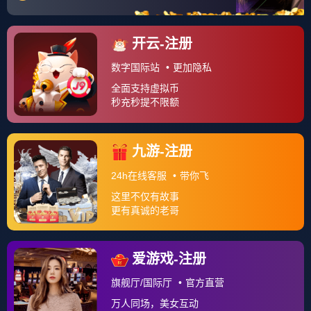
开云体育官方网站-绿茵奇迹，2026世界杯决
2026
07-05
赛，哥斯达黎加横扫波兰，费利克斯独领风
开云
开云集团
围观1316次
0 条评
论
骚
NEW
2026年7月的一个夜晚,全球数亿球迷的目
光聚焦在纽约大都会体育场，这里正在
上演第23届世界杯的终极对决——哥斯
达黎加对阵波兰，赛前，几乎所有人都
认为这将是一场势均力敌的较量，波兰拥有“欧洲铁军”之称，由莱万
多夫斯基领衔的锋线火力凶猛，而哥斯达黎加虽以黑马之姿杀入决
赛，但从未有人敢小觑他们的坚韧，当终场哨声吹响时，比分牌上赫
然写着：4-0，哥斯达黎加，这个中美洲小国，以一场酣畅淋漓的横
扫，书写了世界杯历史上最不可思议的传奇。 开局：闪电突袭，波
兰措手不及 比赛仅仅开始第8...
Read More
>
开云体育app-乌拉圭风暴席卷F组，加维导演
2026