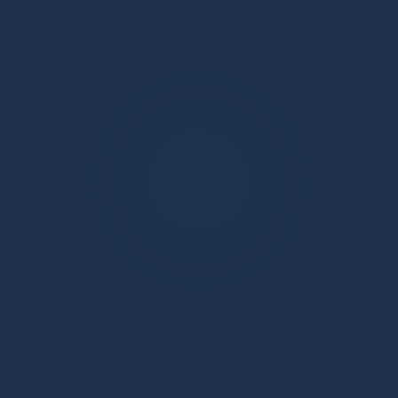
场，一场足以载入世界杯史册的“生死
局”在此上演，当波兰队在第87分钟由莱
万多夫斯基完成头球绝杀，以3-2逆转乌
拉圭时，整座球场的声浪震落了记分牌上的尘埃，这不仅是东欧铁军
时隔四十年重返淘汰赛的里程碑，更是整届赛事中“进攻犀利”四个字
的终极诠释——两队在90分钟内合计轰出32脚射门，9次射正，5粒进
球,每一次反击都像刺刀见红。 赛前的小组形势如同绷紧的琴弦：乌
拉圭积4分暂居榜首，波兰与丹麦同积3分，净胜球劣势让波兰人必须
取胜才能确保出线...
Read More
>
开云体育登录-利马之夜，秘鲁完胜加拿大，
2026
06-29
阿诺德上演致命一击锁定B组出线权
开云
开云集团
围观1252次
0 条评
论
2026年世界杯B组第二轮小组赛在秘鲁首