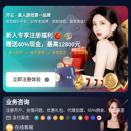
Kaiyun-开云（中
国）官方网站
_KAIYUN
SPORTS
SEARCH
网站导航
首页
>
开云集团
分类目录归档：
开云集团