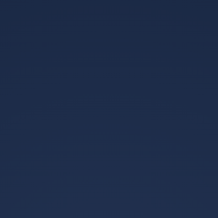
当终场哨声在卢塞尔国际体育场响起的
那一刻，整个澳大利亚陷入了疯狂的狂
欢之中，在2026年世界杯的争冠决战
中，澳大利亚队凭借着罗德里戈在第87
分钟的一记石破天惊的远射，以2比1险胜传统豪强英格兰队，历史上
首次捧起大力神杯，这场比赛的波澜壮阔、跌宕起伏,足以载入世界
足坛的经典史册。 从比赛一开始，英格兰队就展现出了强大的控制
力，作为世界排名前三的球队，英格兰人凭借着细腻的脚下技术和娴
熟的团队配合，牢牢掌控着场上的主动权，第23分钟，英格兰中场核
心贝林厄姆在禁区弧顶接球后，巧妙地...
Read More
>
开云体育下载-华沙之夜！莱万绝唱与姆巴佩
2026
06-30
狂飙，F组双雄定义2026世界杯进攻美学
开云
开云集团
围观1191次
0 条评
论
2026年世界杯F组第三轮，华沙国家体育