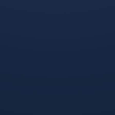
的绿茵场上骤然点燃，这不仅仅是一场
比赛，更是一曲关于信念、经验与青春
碰撞的史诗，当罗马尼亚与奥地利狭路相逢，当路易斯·苏亚雷斯这
个名字再次响彻球场，所有目光都被牢牢锁定——这是一场足以载入
世界杯史册的经典对决。 赛前：死亡之组的暗流涌动 D组，从抽签
结束的那一刻起，就被冠以“死亡之组”的名号，除了传统劲旅奥地
利，还有技术流派的代表，以及拥有钢铁防线的东欧铁骑罗马尼亚，
而在这个小组中，最令人瞩目的，无...
Read More
>
开云体育APP下载-钢铁防线与致命一击，捷
2026
06-28
克在2026世界杯小组赛中碾压澳大利亚
开云
开云集团
围观1274次
0 条评
论
2026年世界杯小组赛的硝烟刚刚燃起,一
场令人瞠目结舌的比赛便在全球球迷心
中留下了深刻烙印，捷克队以一场堪称