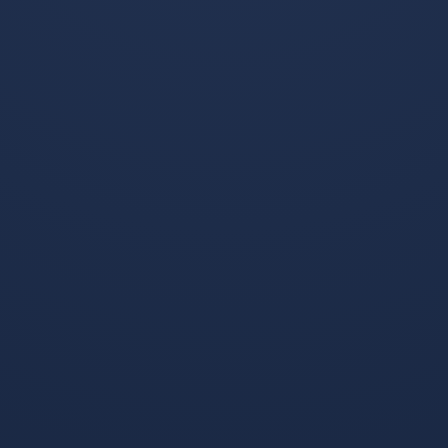
都利马的国家体育场上演了一场令人窒
息的较量，当地时间晚上9点，随着主裁
判一声哨响，秘鲁队以2:0完胜加拿大，
其中右后卫阿诺德在第83分钟完成致命一击，彻底粉碎了加拿大扳平
比分的希望，这场胜利不仅让秘鲁队提前一轮锁定小组出线权，更让
整个南美大陆为之沸腾，四万五千名现场球迷的欢呼声,几乎要将这
座建于1952年的体育场屋顶掀翻。 比赛从一开始就充满了火药味，
秘鲁队身穿传统的红白球衣，在主场球迷山呼海啸般的助威声中，展
现出了令人窒息的压迫感，...
Read More
>
开云体育APP下载-2026世界杯D组硝烟骤
2026
06-29
起，罗马尼亚绝杀奥地利，苏亚雷斯宝刀不
开云
开云集团
围观1275次
0 条评
论
老演绎传奇
2026年世界杯D组的战火，在全世界球迷
的翘首期盼中，于那片充满未知与激情